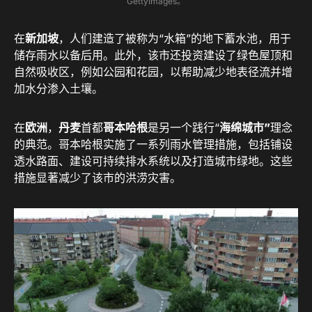
GettyImages。
在
新加坡
，人们建造了被称为“水箱”的地下蓄水池，用于
储存雨水以备后用。此外，该市还投资建设了绿色屋顶和
自然吸收区，例如公园和花园，以帮助减少地表径流并增
加水分渗入土壤。
在
欧洲
，
丹麦
首都
哥本哈根
是另一个践行“
海绵城市”
理念
的典范。哥本哈根实施了一系列雨水管理措施，包括铺设
透水路面、建设可持续排水系统以及打造城市绿地。这些
措施显著减少了该市的洪涝灾害。