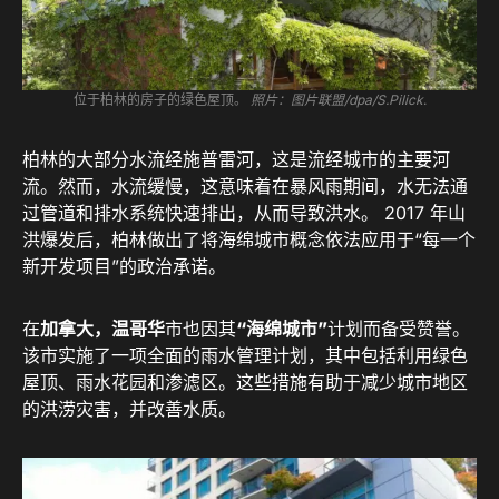
位于柏林的房子的绿色屋顶。
照片：图片联盟/dpa/S.Pilick
.
柏林的大部分水流经施普雷河，这是流经城市的主要河
流。然而，水流缓慢，这意味着在暴风雨期间，水无法通
过管道和排水系统快速排出，从而导致洪水。 2017 年山
洪爆发后，柏林做出了将海绵城市概念依法应用于“每一个
新开发项目”的政治承诺。
在
加拿大，
温哥华
市也因其
“海绵城市”
计划而备受赞誉。
该市实施了一项全面的雨水管理计划，其中包括利用绿色
屋顶、雨水花园和渗滤区。这些措施有助于减少城市地区
的洪涝灾害，并改善水质。