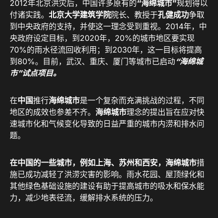
2012年北京洪灾后，中国许多原有的
“
海绵城市”
规划得以
付诸实践。
北京大学建筑学院
院长、教授于
孔健成功
争取
到中央政府的支持，并使这一理念受到重视。2014年，中
央政府设定目标，到2020年，20%的城市地区要实现
70%的雨水径流回收利用；到2030年，这一目标将提高
到80%。目前，武汉、重庆、厦门等城市已启动
“海绵城
市”试点项目。
在
中国
推行
海绵城市
是一个复杂而充满挑战的过程，不同
地区的成效也参差不齐。
海绵城市
理念的提出旨在应对快
速城市化和气候变化导致的日益严重的城市内涝和排水问
题。
在中国的一些城市，例如上海、苏州和西安，海绵城市
措
施已成功减轻了洪涝灾害的影响。雨水花园、屋顶绿化和
其他绿色基础设施的建设有助于提高城市的吸水和保水能
力，减少地表径流，缓解排水系统的压力。