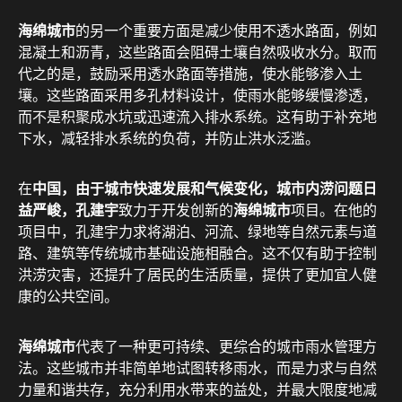
海绵城市
的另一个重要方面是减少使用不透水路面，例如
混凝土和沥青，这些路面会阻碍土壤自然吸收水分。取而
代之的是，鼓励采用透水路面等措施，使水能够渗入土
壤。这些路面采用多孔材料设计，使雨水能够缓慢渗透，
而不是积聚成水坑或迅速流入排水系统。这有助于补充地
下水，减轻排水系统的负荷，并防止洪水泛滥。
在
中国，由于城市快速发展和气候变化，城市内涝问题日
益严峻，
孔建宇
致力于开发创新的
海绵城市
项目。在他的
项目中，孔建宇力求将湖泊、河流、绿地等自然元素与道
路、建筑等传统城市基础设施相融合。这不仅有助于控制
洪涝灾害，还提升了居民的生活质量，提供了更加宜人健
康的公共空间。
海绵城市
代表了一种更可持续、更综合的城市雨水管理方
法。这些城市并非简单地试图转移雨水，而是力求与自然
力量和谐共存，充分利用水带来的益处，并最大限度地减