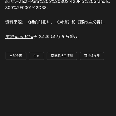
sul/#:~:text=Para%20o%20SOS%20Rio%20Grande,.
800%2F0001%2D38.
资料来源：
《纽约时报》
、
《对话》
和
《都市主义者》
由Glauco Vital
于 24 年 14 月 5 日修订
。
自然灾害
生态
南里奥格兰德州
可持续发展